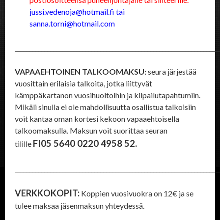
jussi.vedenoja@hotmail.fi tai
sanna.torni@hotmail.com
_____________________________________________________________________
VAPAAEHTOINEN TALKOOMAKSU:
seura järjestää
vuosittain erilaisia talkoita, jotka liittyvät
kämppäkartanon vuosihuoltoihin ja kilpailutapahtumiin.
Mikäli sinulla ei ole mahdollisuutta osallistua talkoisiin
voit kantaa oman kortesi kekoon vapaaehtoisella
talkoomaksulla. Maksun voit suorittaa seuran
FI05 5640 0220 4958 52.
tilille
_____________________________________________________________________
VERKKOKOPIT:
Koppien
vuosivuokra
on 12€ ja se
tulee maksaa jäsenmaksun yhteydessä.