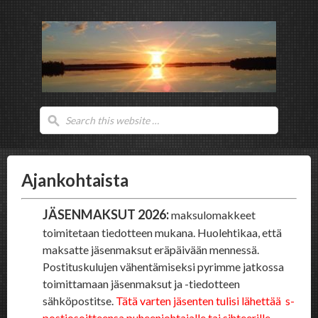
Ajankohtaista
J
ÄSENMAKSUT 2026:
maksulomakkeet
toimitetaan tiedotteen mukana. Huolehtikaa, että
maksatte jäsenmaksut eräpäivään mennessä.
Postituskulujen vähentämiseksi pyrimme jatkossa
toimittamaan jäsenmaksut ja -tiedotteen
sähköpostitse.
Tätä varten jäsenten tulisi lähettää s-
postiosoitteensa puheenjohtajalle tai sihteerille.