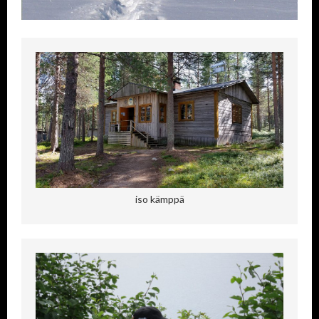
iso kämppä