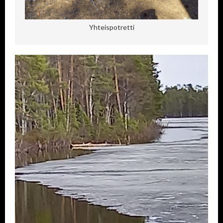
Yhteispotretti