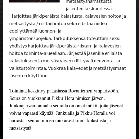
metsästysharrastusta
jäsenten keskuudessa.
Harjoittaa järkiperäistä kalastusta, kalavesien hoitoa ja
metsästystä / riistanhoitoa sekä edistää niiden
edellyttämää luonnon- ja
ympäristönsuojelua.
Tarkoituksensa toteuttamiseksi
yhdistys harjoittaa järkiperäistä riistan- ja kalavesien
hoitoa toiminta-alueellaan. Järjestää jäsenille erilaista
kalastukseen ja metsästykseen liittyvää neuvonta- ja
valistustoimintaa. Vuokraa kalavedet ja metsästysmaat
jäsenten käyttöön.
Toiminta keskittyy pääasiassa Rovaniemen ympäristöön.
Seura on vuokrannut Pikku-Hera nimisen järven.
Junkuajärven rannalla seuralla on omat mökit, joita jäsenet
voivat vapaasti käyttää. Junkualla ja Pikku-Heralla voi
harrastaa seuran nimen mukaisesti mm. kalastusta ja
metsästystä.